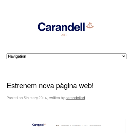
Estrenem nova pàgina web!
Posted on
5th març 2014,
written by
carandellart