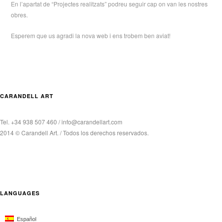
En l’apartat de “Projectes realitzats” podreu seguir cap on van les nostres
obres.
Esperem que us agradi la nova web i ens trobem ben aviat!
CARANDELL ART
Tel. +34 938 507 460 / info@carandellart.com
2014 © Carandell Art. / Todos los derechos reservados.
LANGUAGES
Español