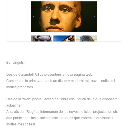
Benvinguts!
Des de Carandell Art us presentem la nova pàgina web.
Comencem la primavera amb un disseny modernitzat, noves noticies i
moltes propostes.
Des de la “Web” podreu accedir a l’obra escultòrica de la que disposem
actualment.
A través del “Blog” us informarem de les noves noticies, projectes en els
que participem, instal·lacions escultòriques que trobem interessants i
moltes més coses!