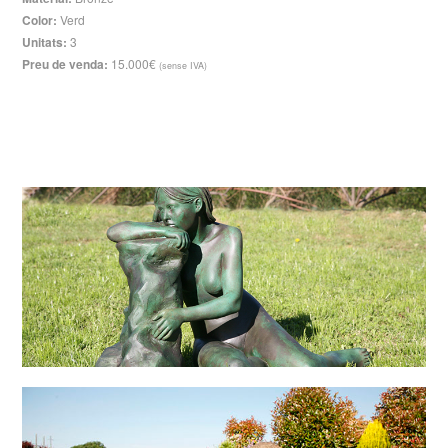
Color:
Verd
Unitats:
3
Preu de venda:
15.000€
(sense IVA)