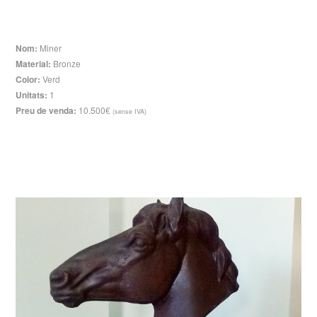
Nom:
Miner
Material:
Bronze
Color:
Verd
Unitats:
1
Preu de venda:
10.500€
(sense IVA)